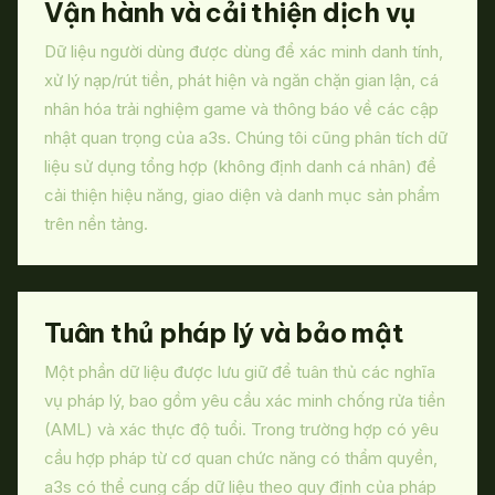
Vận hành và cải thiện dịch vụ
Dữ liệu người dùng được dùng để xác minh danh tính,
xử lý nạp/rút tiền, phát hiện và ngăn chặn gian lận, cá
nhân hóa trải nghiệm game và thông báo về các cập
nhật quan trọng của a3s. Chúng tôi cũng phân tích dữ
liệu sử dụng tổng hợp (không định danh cá nhân) để
cải thiện hiệu năng, giao diện và danh mục sản phẩm
trên nền tảng.
Tuân thủ pháp lý và bảo mật
Một phần dữ liệu được lưu giữ để tuân thủ các nghĩa
vụ pháp lý, bao gồm yêu cầu xác minh chống rửa tiền
(AML) và xác thực độ tuổi. Trong trường hợp có yêu
cầu hợp pháp từ cơ quan chức năng có thẩm quyền,
a3s có thể cung cấp dữ liệu theo quy định của pháp