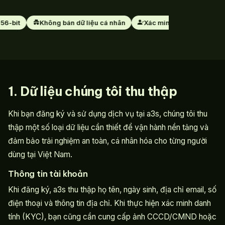
6-bit
Không bán dữ liệu cá nhân
Xác minh KYC an toàn
1. Dữ liệu chúng tôi thu thập
Khi bạn đăng ký và sử dụng dịch vụ tại a3s, chúng tôi thu
thập một số loại dữ liệu cần thiết để vận hành nền tảng và
đảm bảo trải nghiệm an toàn, cá nhân hóa cho từng người
dùng tại Việt Nam.
Thông tin tài khoản
Khi đăng ký, a3s thu thập họ tên, ngày sinh, địa chỉ email, số
điện thoại và thông tin địa chỉ. Khi thực hiện xác minh danh
tính (KYC), bạn cũng cần cung cấp ảnh CCCD/CMND hoặc