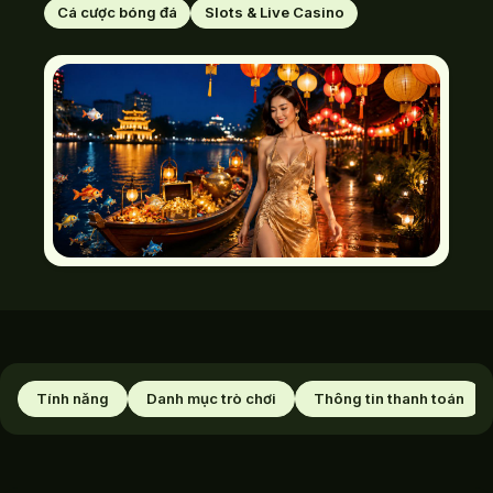
Cá cược bóng đá
Slots & Live Casino
Tính năng
Danh mục trò chơi
Thông tin thanh toán