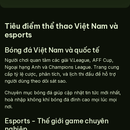
Tiêu điểm thể thao Việt Nam và
esports
Bóng đá Việt Nam và quốc tế
Người chơi quan tâm các giải V.League, AFF Cup,
Ngoại hạng Anh và Champions League. Trang cung
cấp tỷ lệ cược, phân tích, và lịch thi đấu để hỗ trợ
người dùng theo dõi sát sao.
Chuyên mục bóng đá giúp cập nhật tin tức mới nhất,
hoà nhập không khí bóng đá đỉnh cao mọi lúc mọi
nơi.
Esports - Thế giới game chuyên
nghiệp