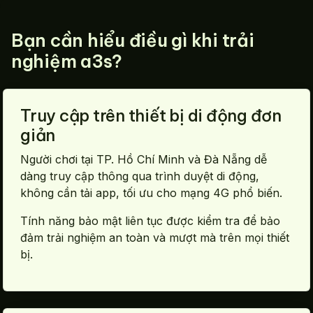
Bạn cần hiểu điều gì khi trải
nghiệm a3s?
Truy cập trên thiết bị di động đơn
giản
Người chơi tại TP. Hồ Chí Minh và Đà Nẵng dễ
dàng truy cập thông qua trình duyệt di động,
không cần tải app, tối ưu cho mạng 4G phổ biến.
Tính năng bảo mật liên tục được kiểm tra để bảo
đảm trải nghiệm an toàn và mượt mà trên mọi thiết
bị.