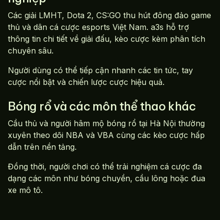
Các giải LMHT, Dota 2, CS:GO thu hút đông đảo game
thủ và dân cá cược esports Việt Nam. a3s hỗ trợ
thông tin chi tiết về giải đấu, kèo cược kèm phân tích
chuyên sâu.
Người dùng có thể tiếp cận nhanh các tin tức, tay
cược nổi bật và chiến lược cược hiệu quả.
Bóng rổ và các môn thể thao khác
Cầu thủ và người hâm mộ bóng rổ tại Hà Nội thường
xuyên theo dõi NBA và VBA cùng các kèo cược hấp
dẫn trên nền tảng.
Đồng thời, người chơi có thể trải nghiệm cá cược đa
dạng các môn như bóng chuyền, cầu lông hoặc đua
xe mô tô.