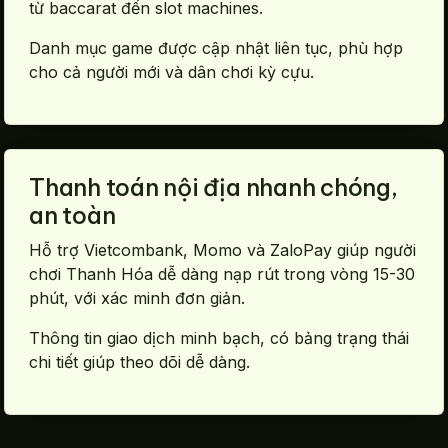
từ baccarat đến slot machines.
Danh mục game được cập nhật liên tục, phù hợp
cho cả người mới và dân chơi kỳ cựu.
Thanh toán nội địa nhanh chóng,
an toàn
Hỗ trợ Vietcombank, Momo và ZaloPay giúp người
chơi Thanh Hóa dễ dàng nạp rút trong vòng 15-30
phút, với xác minh đơn giản.
Thông tin giao dịch minh bạch, có bảng trạng thái
chi tiết giúp theo dõi dễ dàng.