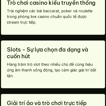
Trò chơi casino kiểu truyền thống
Trải nghiệm các bài baccarat, poker và roulette
trong phòng live casino chuẩn quốc tế được
stream trực tiếp.
Slots - Sự lựa chọn đa dạng và
cuốn hút
Hàng trăm trò slot theo nhiều chủ đề cùng hiệu
ứng âm thanh sống động, tạo cảm giác giải trí bất
tận.
Giải trí ảo và trò chơi trực tiếp