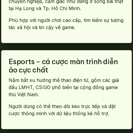
chuyên nghiệp, cảm giác như đang ở sòng bài thật
tại Hạ Long và Tp. Hồ Chí Minh.
Phù hợp với người chơi cao cấp, tìm kiếm sự tương
tác xã hội và tin cậy về game.
Esports - cá cược màn trình diễn
ảo cực chất
Nắm bắt xu hướng thể thao điện tử, gồm các giải
đấu LMHT, CS:GO phổ biến tại cộng đồng game
thủ Việt Nam.
Người dùng có thể theo dõi kèo trực tiếp và đặt
cược thông minh với dữ liệu thống kê hỗ trợ.