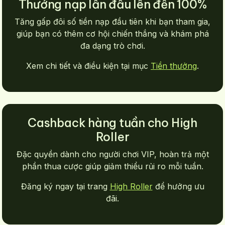
Thưởng nạp lần đầu lên đến 100%
Tăng gấp đôi số tiền nạp đầu tiên khi bạn tham gia,
giúp bạn có thêm cơ hội chiến thắng và khám phá
đa dạng trò chơi.
Xem chi tiết và điều kiện tại mục
Tiền thưởng
.
Cashback hàng tuần cho High
Roller
Đặc quyền dành cho người chơi VIP, hoàn trả một
phần thua cược giúp giảm thiểu rủi ro mỗi tuần.
Đăng ký ngay tại trang
High Roller
để hưởng ưu
đãi.